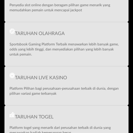
Penyedia slot online dengan beragam pilihan game menarik yang
memudahkan pemain untuk mencapai jackpot
TARUHAN OLAHRAGA
Sportsbook Gaming Platform Terbaik menawarkan lebih banyak game,
odds yang lebih tinggi, dan menyediakan pilihan yang lebih banyak
untuk pemain.
TARUHAN LIVE KASINO
Platform Pilihan bagi perusahaan-perusahaan terbaik di dunia, dengan
pilihan variasi game terbanyak
TARUHAN TOGEL
Platform togel yang menarik dari perusahan terbaik di dunia yang
menawarkan hadiah kemenangan besar