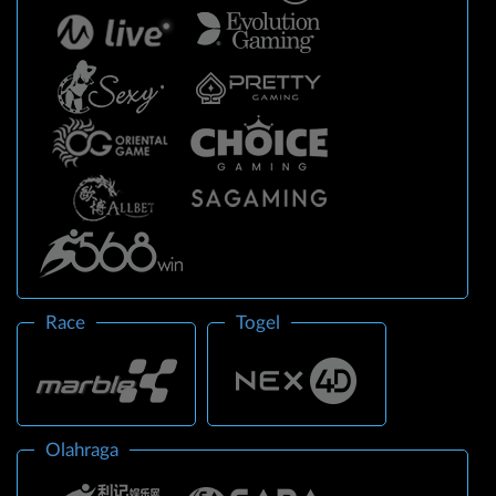
Race
Togel
Olahraga