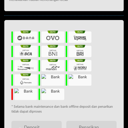
* Selama bank maintenance dan bank offline deposit dan penarikan
tidak dapat diproses
Deposit
Penarikan