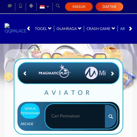
MASUK
DAFTAR
SINO
RACE
TOGEL
OLAHRAGA
CRASH GAME
ARCADE
AVIATOR
SEMUA
PERMAINAN
ARCADE