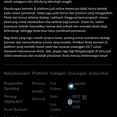
ramah pengguna dan didukung teknologi canggih.
Keuntungan bermain di platform judi online terpercaya tidak hanya terletak
pada variasi permainan, tetapi juga pada bonus dan promosi yang menggiurkan.
Mulai dari bonus selamat datang, cashback, hingga jackpot progresif, semua
dirancang untuk memberikan nilai tambah bagi pemain. Selain itu, sistem
keamanan terbaik memastikan bahwa data pribadi dan transaksi Anda tetap
terlindungi, sehingga Anda bisa fokus menikmati permainan.
Bagi Anda yang ingin meraih jackpot besar, penting untuk memahami strategi
bermain dan memanfaatkan promo yang tersedia. Pastikan Anda bermain di
platform yang memiliki lisensi resmi dan layanan pelanggan 24/7 untuk
menjamin kenyamanan Anda. Jadi, jangan ragu lagi! Bergabunglah di situs judi
online terpercaya dan mulailah perjalanan Anda menuju kemenangan besar!
Kebijaksanaan
Platform
Kategori
Dukungan
Komunitas
Responsible
Promosi
Hot
qqpalac
Gambling
Games
e
Loyalty
Tentang
Slots
0812
Referral
QQPALACE
9667
Live
1292
Pusat Bantuan
Casino