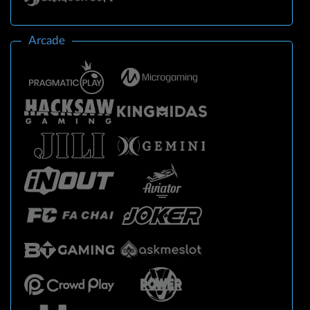
Arcade