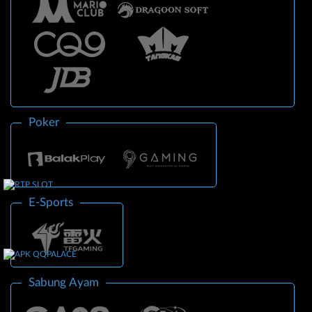
Poker
E-Sports
Sabung Ayam