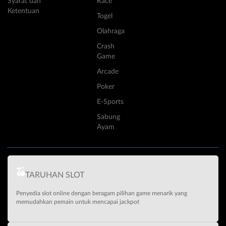
Syarat dan
Race
Ketentuan
Togel
Olahraga
Crash
Game
Arcade
Poker
E-Sports
Sabung
Ayam
TARUHAN SLOT
Penyedia slot online dengan beragam pilihan game menarik yang
memudahkan pemain untuk mencapai jackpot