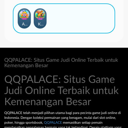
Alice Run
K.O. Island
QQPALACE: Situs Game Judi Online Terbaik untuk
Kemenangan Besar
QQPALACE: Situs Game
Judi Online Terbaik untuk
Kemenangan Besar
QQPALACE telah menjadi pilihan utama bagi para pecinta game judi online di
Indonesia. Dengan koleksi permainan yang beragam, mulai dari slot online,
poker, hingga sportsbook,
QQPALACE
memastikan setiap pemain
mendapatkan pengalaman bermain yang tak tertandingi. Desain platform yang