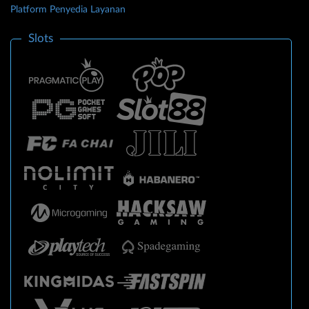
Platform Penyedia Layanan
Slots