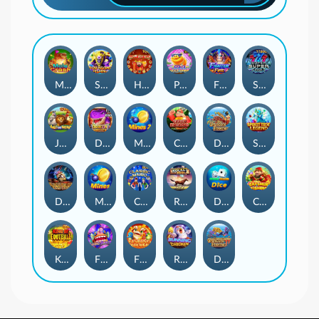
Mole Crash
Shade Dragons Fishing
Happy New Year
Piggy Bank TapTap
Fighter Fire
Super Super Fruit
Jogo Do Bicho
Dragon Master
Mines 2
Crazy King Kong
Dragon Fishing
Spirit Tide Legend
Dragon of Demons
Mines
Classic Mario
Rocket Derby
Dice
Cai Shen Fishing
King Of Football
Fishing Disco
Fishing YiLuFa
Running Chicken
Dragon Fishing II