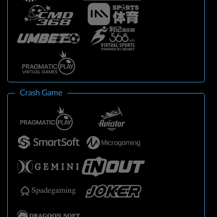
Crash Game