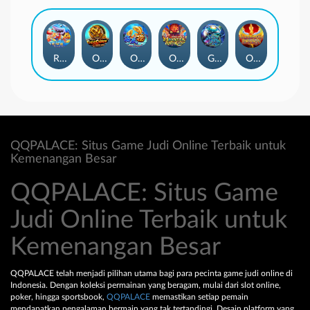
RED PACKET FISHING
OCEAN KING 2
OCEAN PROJECT
OCEAN KING 3
GALAXY WAR
OCEAN KING 4
QQPALACE: Situs Game Judi Online Terbaik untuk
Kemenangan Besar
QQPALACE: Situs Game
Judi Online Terbaik untuk
Kemenangan Besar
QQPALACE telah menjadi pilihan utama bagi para pecinta game judi online di
Indonesia. Dengan koleksi permainan yang beragam, mulai dari slot online,
poker, hingga sportsbook,
QQPALACE
memastikan setiap pemain
mendapatkan pengalaman bermain yang tak tertandingi. Desain platform yang