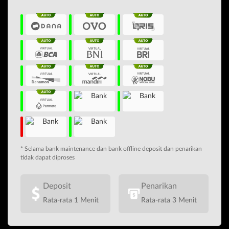
* Selama bank maintenance dan bank offline deposit dan penarikan
tidak dapat diproses
Deposit
Penarikan
Rata-rata 1 Menit
Rata-rata 3 Menit