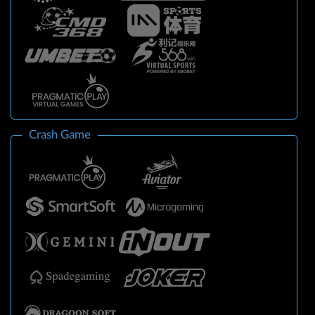
Crash Game