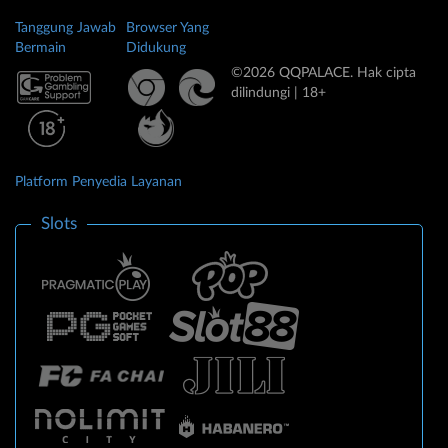
Tanggung Jawab
Browser Yang
Bermain
Didukung
©2026 QQPALACE. Hak cipta
dilindungi | 18+
Platform Penyedia Layanan
Slots