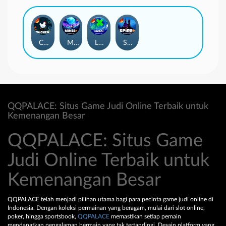
Chicken+
Mines+
Limbo+
Spire+
QQPALACE: Situs Game Judi Online Terbaik untuk
Kemenangan Besar
QQPALACE: Situs Game
Judi Online Terbaik untuk
Kemenangan Besar
QQPALACE telah menjadi pilihan utama bagi para pecinta game judi online di
Indonesia. Dengan koleksi permainan yang beragam, mulai dari slot online,
poker, hingga sportsbook,
QQPALACE
memastikan setiap pemain
mendapatkan pengalaman bermain yang tak tertandingi. Desain platform yang