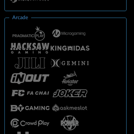
Arcade