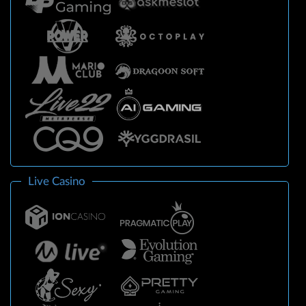
Live Casino