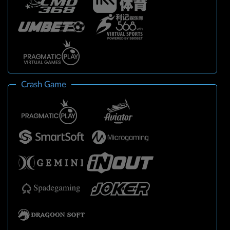
Crash Game