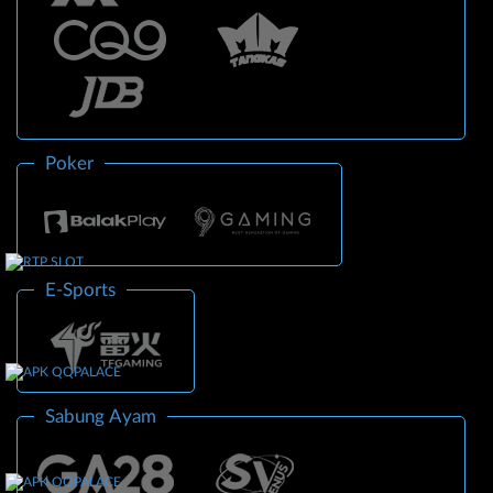
Poker
E-Sports
Sabung Ayam