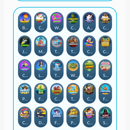
BalloniX
Chicken Road Ice
Wheel
Chicken vs Zombies
AVIA FLY 2
Chicken Road Bonus
Jumper
MegaBlock
Topo Mole
Twist San Quentin
Crash
Chicken Banana
Cryptos
Limbo
Twist X-mas
Wheel Out
Frog Jump
SugarDaddy
Pengu Sport
Frog Road
Chicken Shoot
Tower
Chicken Road Gold
Fish Road
Chicken Road Race
Diver
Fish Boom
Penalty Nations Cup
Chicken Road Vegas
Squid Gamebler