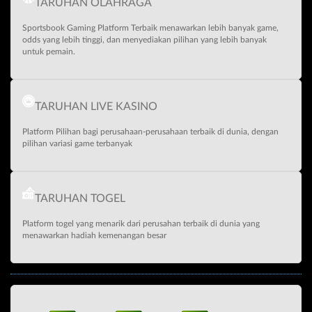
TARUHAN OLAHRAGA
Sportsbook Gaming Platform Terbaik menawarkan lebih banyak game,
odds yang lebih tinggi, dan menyediakan pilihan yang lebih banyak
untuk pemain.
TARUHAN LIVE KASINO
Platform Pilihan bagi perusahaan-perusahaan terbaik di dunia, dengan
pilihan variasi game terbanyak
TARUHAN TOGEL
Platform togel yang menarik dari perusahan terbaik di dunia yang
menawarkan hadiah kemenangan besar