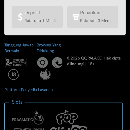
Deposit
Penarikan
Rata-rata 1 Menit
Rata-rata 3 Menit
Tanggung Jawab
Browser Yang
Bermain
Didukung
©2026 QQPALACE. Hak cipta
dilindungi | 18+
Platform Penyedia Layanan
Slots