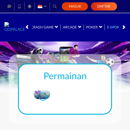
MASUK
DAFTAR
OLAHRAGA
CRASH GAME
ARCADE
POKER
E-SPORTS
Permainan
i