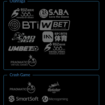
Olahraga
Crash Game