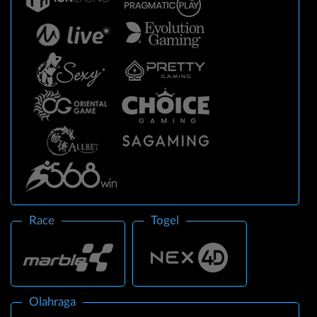
Race
Togel
Olahraga