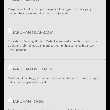
TARUHAN SLOT
Penyedia slot online dengan beragam pilihan game menarik yang
memudahkan pemain untuk mencapai jackpot
TARUHAN OLAHRAGA
Sportsbook Gaming Platform Terbaik menawarkan lebih banyak game,
odds yang lebih tinggi, dan menyediakan pilihan yang lebih banyak
untuk pemain.
TARUHAN LIVE KASINO
Platform Pilihan bagi perusahaan-perusahaan terbaik di dunia, dengan
pilihan variasi game terbanyak
TARUHAN TOGEL