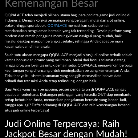
Kemenangan Besar
QQPALACE telah menjadi pilihan utama bagi para pecinta game judi online di
Indonesia. Dengan koleksi permainan yang beragam, mulai dari slot online,
poker, hingga sportsbook,
QQPALACE
memastikan setiap pemain
mendapatkan pengalaman bermain yang tak tertandingi. Desain platform yang
modern dan ramah pengguna memungkinkan navigasi yang mudah, baik
melalui desktop maupun perangkat seluler, sehingga Anda dapat bermain
kapan saja dan di mana saja.
Salah satu alasan mengapa QQPALACE menjadi situs judi online terbaik adalah
karena bonus dan promo yang melimpah. Mulai dari bonus selamat datang
hingga program loyalitas untuk pemain setia, QQPALACE menawarkan berbagai
keuntungan yang dirancang untuk meningkatkan peluang kemenangan Anda.
Tidak hanya itu, sistem keamanan yang canggih memastikan bahwa data
pribadi dan transaksi Anda tetap terlindungi dengan baik.
Bagi Anda yang ingin bergabung, proses pendaftaran di QQPALACE sangat
cepat dan sederhana. Dukungan pelanggan yang tersedia 24/7 siap membantu
setiap kebutuhan Anda, memastikan pengalaman bermain yang lancar. Jadi,
tunggu apa lagi? Daftar sekarang di QQPALACE dan raih kemenangan besar di
situs judi online terpercaya!
Judi Online Terpercaya: Raih
Jackpot Besar dengan Mudah!