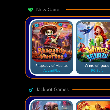
New Games
Rhapsody of Muertos
Wings of Iguazu
AdvantPlay
PG Soft
Jackpot Games