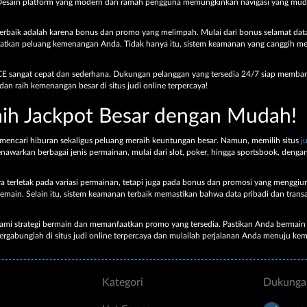
Desain platform yang modern dan ramah pengguna memungkinkan navigasi yang mudah
terbaik adalah karena bonus dan promo yang melimpah. Mulai dari bonus selamat da
kan peluang kemenangan Anda. Tidak hanya itu, sistem keamanan yang canggih mema
CE sangat cepat dan sederhana. Dukungan pelanggan yang tersedia 24/7 siap memb
an raih kemenangan besar di situs judi online terpercaya!
Raih Jackpot Besar dengan Mudah!
g mencari hiburan sekaligus peluang meraih keuntungan besar. Namun, memilih situs
j
awarkan berbagai jenis permainan, mulai dari slot, poker, hingga sportsbook, den
a terletak pada variasi permainan, tetapi juga pada bonus dan promosi yang menggiur
emain. Selain itu, sistem keamanan terbaik memastikan bahwa data pribadi dan transa
mi strategi bermain dan memanfaatkan promo yang tersedia. Pastikan Anda bermain d
ergabunglah di situs judi online terpercaya dan mulailah perjalanan Anda menuju ke
Kategori
Dukunga