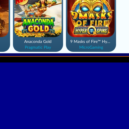
Anaconda Gold
9 Masks of Fire™ HyperSpins™
Pragmatic Play
MicroGaming