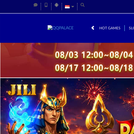
HOT GAMES
SL