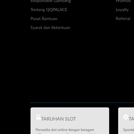
Responsible Gambling
Promosi
Tentang QQPALACE
Loyalty
Pusat Bantuan
Referral
Syarat dan Ketentuan
TARUHAN SLOT
T
Penyedia slot online dengan beragam
Sports