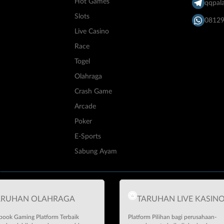
Hot Games
qqpal
Slots
0812
Live Casino
Race
Togel
Olahraga
Crash Game
Arcade
Poker
E-Sports
Sabung Ayam
ARUHAN OLAHRAGA
TARUHAN LIVE KASIN
book Gaming Platform Terbaik
Platform Pilihan bagi perusahaan-