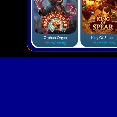
Orphan Organ
King Of Spears
MicroGaming
Pragmatic Play