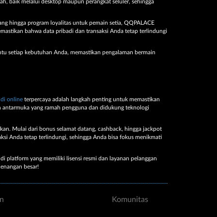
, baik melalui desktop maupun perangkat seluler, sehingga
tang hingga program loyalitas untuk pemain setia, QQPALACE
stikan bahwa data pribadi dan transaksi Anda tetap terlindungi
antu setiap kebutuhan Anda, memastikan pengalaman bermain
udi online
terpercaya adalah langkah penting untuk memastikan
gan antarmuka yang ramah pengguna dan didukung teknologi
kan. Mulai dari bonus selamat datang, cashback, hingga jackpot
ksi Anda tetap terlindungi, sehingga Anda bisa fokus menikmati
i platform yang memiliki lisensi resmi dan layanan pelanggan
menangan besar!
n
Komunitas