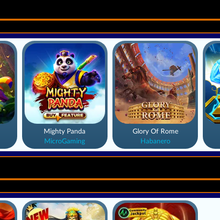
Mighty Panda
Glory Of Rome
MicroGaming
Habanero