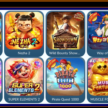
Nezha 2
Wild Bounty Showdown
Way of
SUPER ELEMENTS 2
Pirate Quest 1000