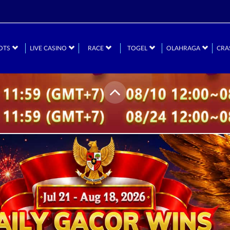
OTS
LIVE CASINO
RACE
TOGEL
OLAHRAGA
CRA