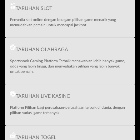
TARUHAN SLOT
Penyedia slot online dengan beragam pilihan game menarik yang
memudahkan pemain untuk mencapai jackpot
TARUHAN OLAHRAGA
Sportsbook Gaming Platform Terbaik menawarkan lebih banyak game,
odds yang lebih tinggi, dan menyediakan pilihan yang lebih banyak
untuk pemain.
TARUHAN LIVE KASINO
Platform Pilihan bagi perusahaan-perusahaan terbaik di dunia, dengan
pilihan variasi game terbanyak
TARUHAN TOGEL