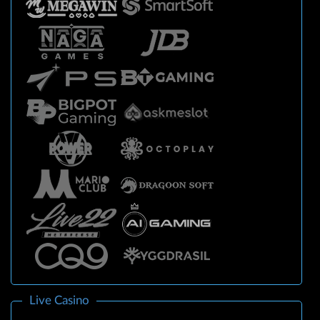
Live Casino