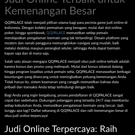
Kemenangan Besar
QQPALACE telah menjadi pilihan utama bagi para pecinta game judi online di
Indonesia. Dengan koleksi permainan yang beragam, mulai dari slot online,
poker, hingga sportsbook,
QQPALACE
memastikan setiap pemain
mendapatkan pengalaman bermain yang tak tertandingi. Desain platform yang
modern dan ramah pengguna memungkinkan navigasi yang mudah, baik
melalui desktop maupun perangkat seluler, sehingga Anda dapat bermain
kapan saja dan di mana saja.
Salah satu alasan mengapa QQPALACE menjadi situs judi online terbaik adalah
karena bonus dan promo yang melimpah. Mulai dari bonus selamat datang
hingga program loyalitas untuk pemain setia, QQPALACE menawarkan berbagai
keuntungan yang dirancang untuk meningkatkan peluang kemenangan Anda.
Tidak hanya itu, sistem keamanan yang canggih memastikan bahwa data
pribadi dan transaksi Anda tetap terlindungi dengan baik.
Bagi Anda yang ingin bergabung, proses pendaftaran di QQPALACE sangat
cepat dan sederhana. Dukungan pelanggan yang tersedia 24/7 siap membantu
setiap kebutuhan Anda, memastikan pengalaman bermain yang lancar. Jadi,
tunggu apa lagi? Daftar sekarang di QQPALACE dan raih kemenangan besar di
situs judi online terpercaya!
Judi Online Terpercaya: Raih