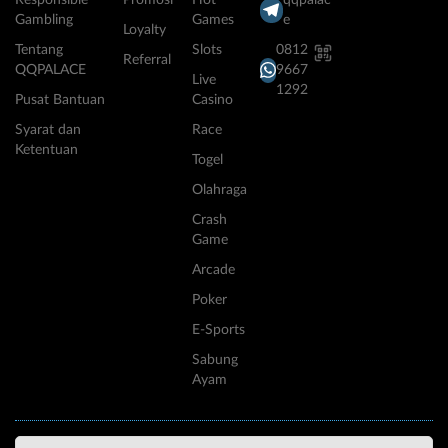
Responsible
Promosi
Hot
qqpalac
Gambling
Games
e
Loyalty
Tentang
Slots
0812
Referral
QQPALACE
9667
Live
1292
Pusat Bantuan
Casino
Syarat dan
Race
Ketentuan
Togel
Olahraga
Crash
Game
Arcade
Poker
E-Sports
Sabung
Ayam