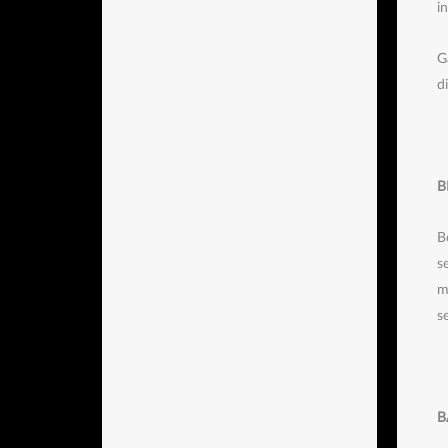
i
G
d
B
B
s
m
s
B