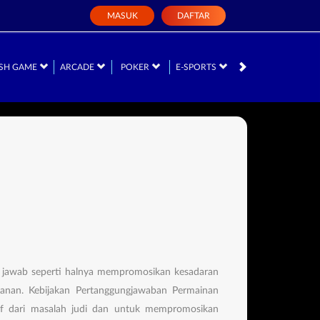
MASUK
DAFTAR
SH GAME
ARCADE
POKER
E-SPORTS
SABUNG AYAM
jawab seperti halnya mempromosikan kesadaran
yanan. Kebijakan Pertanggungjawaban Permainan
f dari masalah judi dan untuk mempromosikan