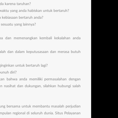
da karena taruhan?
aktu yang anda habiskan untuk bertaruh?
 kebiasaan bertaruh anda?
sesuatu yang lainnya?
ba dan memenangkan kembali kekalahan anda
kalah dan dalam keputusasaan dan merasa butuh
nginkan untuk bertaruh lagi?
unuh diri?
kan bahwa anda memiliki permasalahan dengan
n nasihat dan dukungan, silahkan hubungi salah
bung bersama untuk membantu masalah perjudian
ulan regional di seluruh dunia. Situs Pelayanan