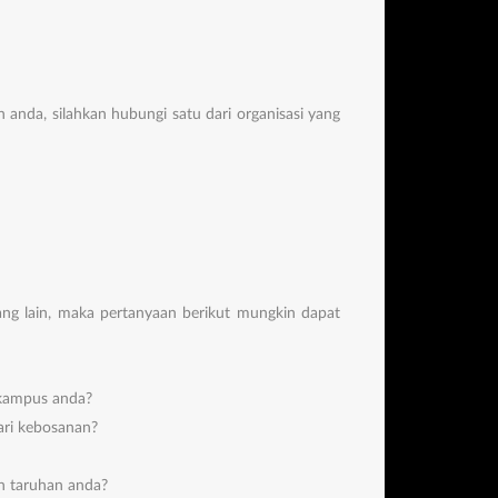
 anda, silahkan hubungi satu dari organisasi yang
ng lain, maka pertanyaan berikut mungkin dapat
 kampus anda?
ari kebosanan?
n taruhan anda?