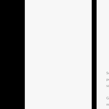
S
p
s
G
m