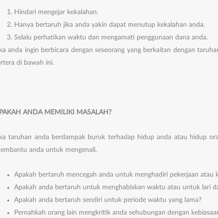
Hindari mengejar kekalahan.
Hanya bertaruh jika anda yakin dapat menutup kekalahan anda.
Selalu perhatikan waktu dan mengamati penggunaan dana anda.
ika anda ingin berbicara dengan seseorang yang berkaitan dengan taruhan
ertera di bawah ini.
PAKAH ANDA MEMILIKI MASALAH?
ika taruhan anda berdampak buruk terhadap hidup anda atau hidup ora
embantu anda untuk mengenali.
Apakah bertaruh mencegah anda untuk menghadiri pekerjaan atau
Apakah anda bertaruh untuk menghabiskan waktu atau untuk lari d
Apakah anda bertaruh sendiri untuk periode waktu yang lama?
Pernahkah orang lain mengkritik anda sehubungan dengan kebiasaa