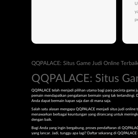
U
y
p
QQPALACE: Situs Game Judi Online Terbai
QQPALACE: Situs Gam
QQPALACE telah menjadi pilihan utama bagi para pecinta game jud
pemain mendapatkan pengalaman bermain yang tak tertandingi. 
Anda dapat bermain kapan saja dan di mana saja.
Salah satu alasan mengapa QQPALACE menjadi situs judi online 
menawarkan berbagai keuntungan yang dirancang untuk meningkat
dengan baik.
Bagi Anda yang ingin bergabung, proses pendaftaran di QQPALA
yang lancar. Jadi, tunggu apa lagi? Daftar sekarang di QQPALACE d