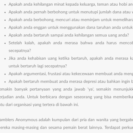
Apakah anda kehilangan minat kepada keluarga, teman atau hobi an
Apakah anda pernah berbohong untuk menutupi jumlah dana atau w
Apakah anda berbohong, mencuri atau meminjam untuk memelihara
Apakah anda enggan untuk menggunakan dana taruhan anda untuk 
Apakah anda bertaruh sampai anda kehilangan semua uang anda?
Setelah kalah, apakah anda merasa bahwa anda harus menco
secepatnya?
Jika anda kehabisan uang ketika bertaruh, apakah anda merasa 
untuk bertaruh lagi secepatnya?
Apakah argumentasi, frustasi atau kekecewaan membuat anda mengi
Apakah bertaruh membuat anda merasa depresi atau bahkan ingin b
emakin banyak pertanyaan yang anda jawab 'ya', semakin menunjuk
erjudian anda. Untuk berbicara dengan seseorang yang bisa memberika
atu dari organisasi yang tertera di bawah ini.
amblers Anonymous adalah kumpulan dari pria dan wanita yang berga
ereka masing-masing dan sesama pemain berat lainnya. Terdapat perkump