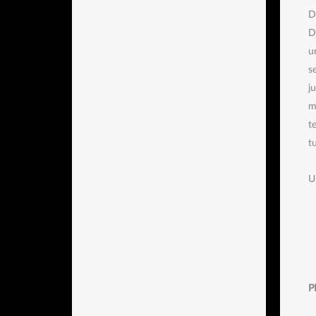
D
D
u
s
j
m
t
t
U
P