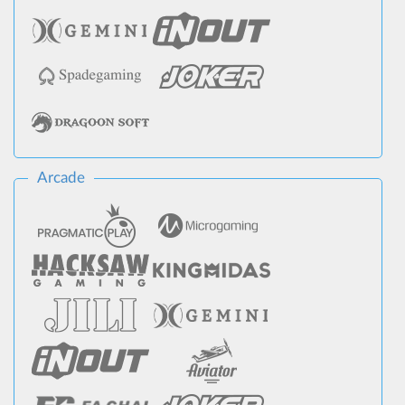
Arcade