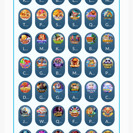
Kraken Queen
Into The Fay: Nixie
Bloodmoon Amazonia
Lucky Cat Slot4D
Lion Dance Slot4D
Macau Slot4D
Tiger Slot4D
Phoenix Slot4D
Slot4D
Shipwrecked Riches
Quantum Of Giza
Great Wall of Meta Dragon
Lucky Coins
Mahjong Style
Kingdom of Luck
Sanctum Of Savanah
Bonsai of the Riches
Mobox Olympia
Candy Bomb
Goal Rush
Black Pink (B.P.) in Metaverse
Mask of Truth Jumboways
Axie Universe
Panda Realm
Dragon FAFAFA
God's Gambit : Hades
God's Gambit Zeus
Apes Squad
Into the Fay: Snowie
Classic Diamond X5
Jarvis
Winter Winnings
Queen Femida
Fortune Dance
Princess and the Evil Witch
Advent of the Dragon