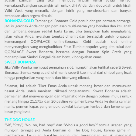
adalah bantuan yang akan membuat impian terliar Anda menjadi
kenyataan.Tuangkan secangkir teh untuk diri Anda, dan duduklah untuk kisah
Wild West yang menarik, dengan intrik yang mendebarkan dan banyak
tembakan akan segera dimulai.
BONANZA GOLD
Tambang di Bonanza Gold penuh dengan permata berharga,
jadi isi gerobak Anda dengan perhiasan multi-warna yang berkilau dan keluarlah
dari tambang dengan sedikit harta karun. Jika tumpukan batu menghalangi
jalan keluar Anda, nyalakan tongkat dinamit dan bersiaplah untuk longsoran
kemenangan! QQPALACE onlineBonanza Gold adalah slot online
menyenangkan yang menghadirkan Fitur Tumble populer yang kita sukai dari
QQPALACE Sweet Bonanza, bersama dengan Putaran Spin Gratis yang
menampilkan Simbol Pengali dalam bentuk bongkahan emas.
SWEET BONANZA
Jika Willy Wonka membuat permainan slot, mungkin akan terlihat seperti Sweet
Bonanza. Semua yang ada di sini manis seperti kue, mulai dari simbol yang lezat
hingga penghasilan yang manis dan fitur yang nikmat.
Selamat, ini adalah Tiket Emas Anda untuk menang besar dan memuaskan
hasrat Anda untuk manisan. Nikmati perjalananmu! Sweet Bonanza adalah
permainan slot menyenangkan dari Pragmatic Play dengan potensi mulus untuk
menang hingga 21,175x dan 20 payline yang membawa Anda ke dunia camilan
manis, permen kapas yang empuk, cokelat batangan lembut, dan kemenangan
besar yang lezat.
THE DOG HOUSE
“Sit”, “Stay”, “No, no, bad boy!” dan “Who’s a good boy?” semua ucapan yang
mungkin teringat jika Anda bermain di The Dog House, karena game ini
memberikan kelucuan karakter anjing dan kesempatan untuk mendapat