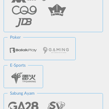
Poker
E-Sports
Sabung Ayam