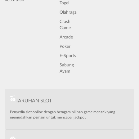
Togel
Olahraga
Crash
Game
Arcade
Poker
E-Sports
Sabung
Ayam
TARUHAN SLOT
Penyedia slot online dengan beragam pilihan game menarik yang
memudahkan pemain untuk mencapai jackpot