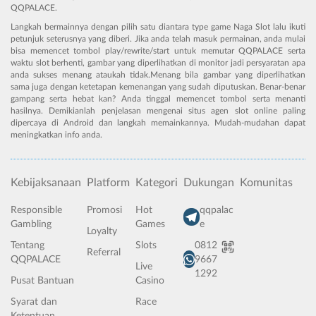
QQPALACE.
Langkah bermainnya dengan pilih satu diantara type game Naga Slot lalu ikuti
petunjuk seterusnya yang diberi. Jika anda telah masuk permainan, anda mulai
bisa memencet tombol play/rewrite/start untuk memutar QQPALACE serta
waktu slot berhenti, gambar yang diperlihatkan di monitor jadi persyaratan apa
anda sukses menang ataukah tidak.Menang bila gambar yang diperlihatkan
sama juga dengan ketetapan kemenangan yang sudah diputuskan. Benar-benar
gampang serta hebat kan? Anda tinggal memencet tombol serta menanti
hasilnya. Demikianlah penjelasan mengenai situs agen slot online paling
dipercaya di Android dan langkah memainkannya. Mudah-mudahan dapat
meningkatkan info anda.
Kebijaksanaan
Platform
Kategori
Dukungan
Komunitas
Responsible
Promosi
Hot
qqpalac
Gambling
Games
e
Loyalty
Tentang
Slots
0812
Referral
QQPALACE
9667
Live
1292
Pusat Bantuan
Casino
Syarat dan
Race
Ketentuan