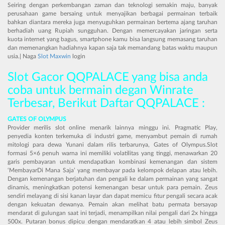
Seiring dengan perkembangan zaman dan teknologi semakin maju, banyak
perusahaan game bersaing untuk menyajikan berbagai permainan terbaik
bahkan diantara mereka juga menyuguhkan permainan bertema ajang taruhan
berhadiah uang Rupiah sungguhan. Dengan memercayakan jaringan serta
kuota internet yang bagus, smartphone kamu bisa langsung memasang taruhan
dan memenangkan hadiahnya kapan saja tak memandang batas waktu maupun
usia.| Naga
Slot Maxwin
login
Slot Gacor QQPALACE yang bisa anda
coba untuk bermain degan Winrate
Terbesar, Berikut Daftar QQPALACE :
GATES OF OLYMPUS
Provider merilis slot online menarik lainnya minggu ini. Pragmatic Play,
penyedia konten terkemuka di industri game, menyambut pemain di rumah
mitologi para dewa Yunani dalam rilis terbarunya, Gates of Olympus.Slot
formasi 5×6 penuh warna ini memiliki volatilitas yang tinggi, menawarkan 20
garis pembayaran untuk mendapatkan kombinasi kemenangan dan sistem
‘MembayarDi Mana Saja’ yang membayar pada kelompok delapan atau lebih.
Dengan kemenangan berjatuhan dan pengali ke dalam permainan yang sangat
dinamis, meningkatkan potensi kemenangan besar untuk para pemain. Zeus
sendiri melayang di sisi kanan layar dan dapat memicu fitur pengali secara acak
dengan kekuatan dewanya. Pemain akan melihat batu permata bersayap
mendarat di gulungan saat ini terjadi, menampilkan nilai pengali dari 2x hingga
500x. Putaran bonus dipicu dengan mendaratkan 4 atau lebih simbol Zeus