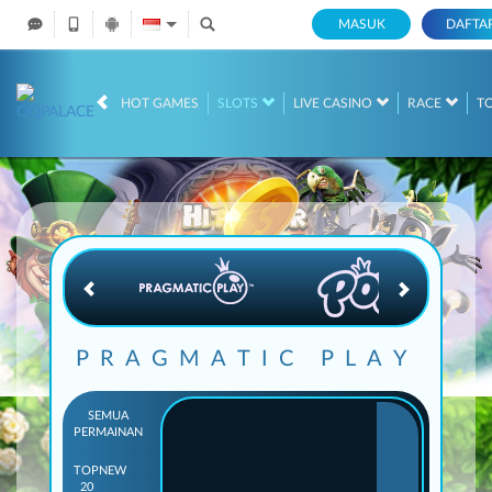
MASUK
DAFTA
IDR
12,734,949,
HOT GAMES
SLOTS
LIVE CASINO
RACE
T
PRAGMATIC PLAY
SEMUA
PERMAINAN
TOP
NEW
20