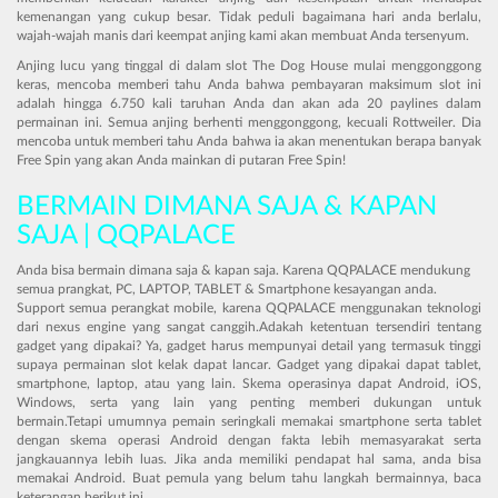
kemenangan yang cukup besar. Tidak peduli bagaimana hari anda berlalu,
wajah-wajah manis dari keempat anjing kami akan membuat Anda tersenyum.
Anjing lucu yang tinggal di dalam slot The Dog House mulai menggonggong
keras, mencoba memberi tahu Anda bahwa pembayaran maksimum slot ini
adalah hingga 6.750 kali taruhan Anda dan akan ada 20 paylines dalam
permainan ini. Semua anjing berhenti menggonggong, kecuali Rottweiler. Dia
mencoba untuk memberi tahu Anda bahwa ia akan menentukan berapa banyak
Free Spin yang akan Anda mainkan di putaran Free Spin!
BERMAIN DIMANA SAJA & KAPAN
SAJA | QQPALACE
Anda bisa bermain dimana saja & kapan saja. Karena QQPALACE mendukung
semua prangkat, PC, LAPTOP, TABLET & Smartphone kesayangan anda.
Support semua perangkat mobile, karena QQPALACE menggunakan teknologi
dari nexus engine yang sangat canggih.Adakah ketentuan tersendiri tentang
gadget yang dipakai? Ya, gadget harus mempunyai detail yang termasuk tinggi
supaya permainan slot kelak dapat lancar. Gadget yang dipakai dapat tablet,
smartphone, laptop, atau yang lain. Skema operasinya dapat Android, iOS,
Windows, serta yang lain yang penting memberi dukungan untuk
bermain.Tetapi umumnya pemain seringkali memakai smartphone serta tablet
dengan skema operasi Android dengan fakta lebih memasyarakat serta
jangkauannya lebih luas. Jika anda memiliki pendapat hal sama, anda bisa
memakai Android. Buat pemula yang belum tahu langkah bermainnya, baca
keterangan berikut ini.