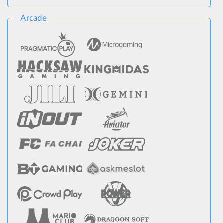
Arcade