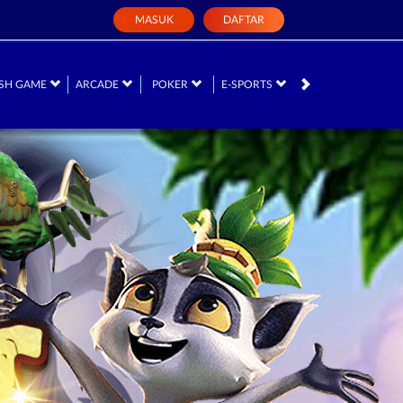
MASUK
DAFTAR
SH GAME
ARCADE
POKER
E-SPORTS
SABUNG AYAM