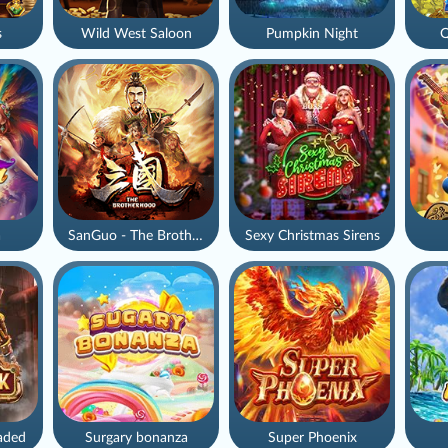
s
Wild West Saloon
Pumpkin Night
Q
a
SanGuo - The Brotherhood
Sexy Christmas Sirens
aded
Surgary bonanza
Super Phoenix