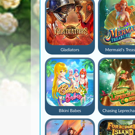
Gladiators
Mermaid's Treas
Bikini Babes