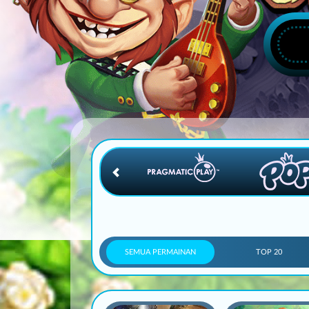
SEMUA PERMAINAN
TOP 20