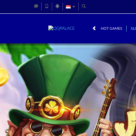
HOT GAMES
SL