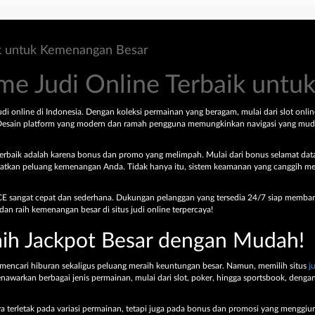
k untuk Kemenangan Besar
e Judi Online Terbaik untu
i online di Indonesia. Dengan koleksi permainan yang beragam, mulai dari slot onlin
Desain platform yang modern dan ramah pengguna memungkinkan navigasi yang mudah
terbaik adalah karena bonus dan promo yang melimpah. Mulai dari bonus selamat da
kan peluang kemenangan Anda. Tidak hanya itu, sistem keamanan yang canggih mema
CE sangat cepat dan sederhana. Dukungan pelanggan yang tersedia 24/7 siap memb
an raih kemenangan besar di situs judi online terpercaya!
Raih Jackpot Besar dengan Mudah!
g mencari hiburan sekaligus peluang meraih keuntungan besar. Namun, memilih situs
j
awarkan berbagai jenis permainan, mulai dari slot, poker, hingga sportsbook, den
a terletak pada variasi permainan, tetapi juga pada bonus dan promosi yang menggiur