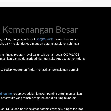
k Kemenangan Besar
e, poker, hingga sportsbook,
QQPALACE
memastikan setiap
, baik melalui desktop maupun perangkat seluler, sehingga
tang hingga program loyalitas untuk pemain setia, QQPALACE
stikan bahwa data pribadi dan transaksi Anda tetap terlindungi
antu setiap kebutuhan Anda, memastikan pengalaman bermain
udi online
terpercaya adalah langkah penting untuk memastikan
gan antarmuka yang ramah pengguna dan didukung teknologi
kan. Mulai dari bonus selamat datang, cashback, hingga jackpot