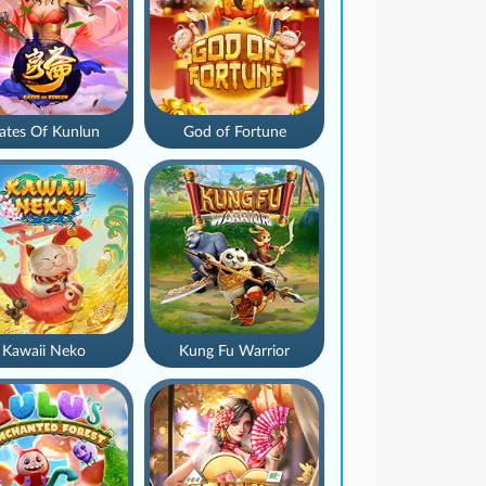
ates Of Kunlun
God of Fortune
Kawaii Neko
Kung Fu Warrior