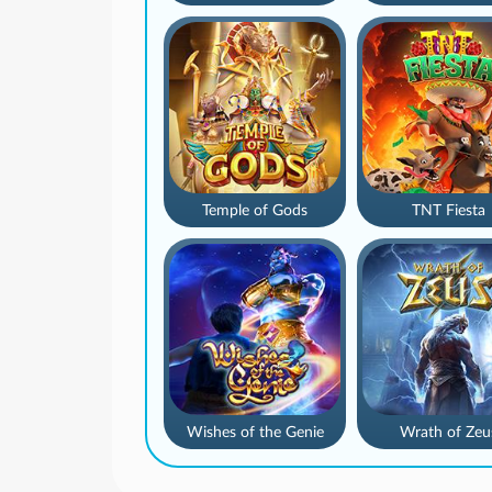
Temple of Gods
TNT Fiesta
Wishes of the Genie
Wrath of Zeu