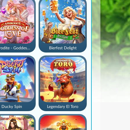
Aphrodite - Goddess of Love
Bierfest Delight
Ducky Spin
Legendary El Toro