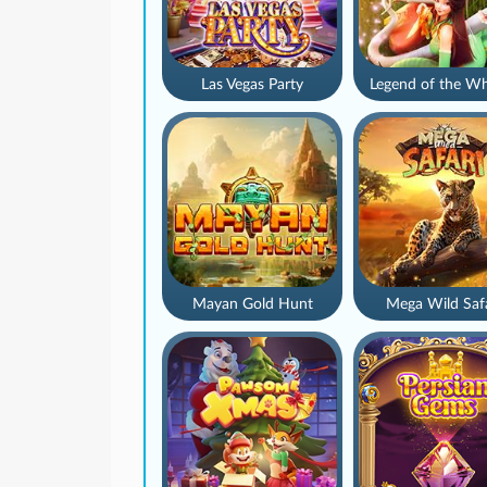
Las Vegas Party
Mayan Gold Hunt
Mega Wild Safa