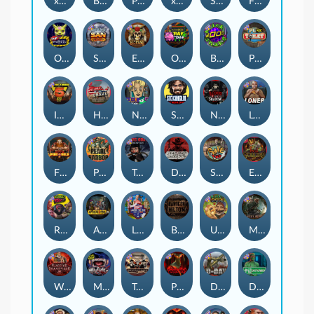
xWays Hoarder 2
Blood & Shadow
Punk Rocker 2
xWays Hoarder xSplit
Serial
Flight Mode
Outsourced
San Quentin xWays
El Pasa Gunfight xNudge
Outsourced: Payday
Brick Snake 2000
Punk Toilet
Infectious 5 xWays
Home of the Brave
Nine To Five
Stockholm Syndrome
Nexus Blood & Shadow
Loner
Fire In The Hole xBomb
Pearl Harbor
True Grit Redemption
Dead, Dead, or Deader
Skate or Die
Evil Goblins xBomb
Roadkill
Apocalypse Super xNudge
Land of the Free
Bangkok Hilton
Ugliest Catch
Misery Mining
Warrior Graveyard xNudge
Munchies
Tombstone No Mercy
Possessed
D Day
Disturbed