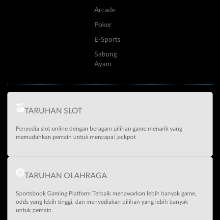
Arcade
Poker
E-Sports
Sabung
Ayam
TARUHAN SLOT
Penyedia slot online dengan beragam pilihan game menarik yang
memudahkan pemain untuk mencapai jackpot
TARUHAN OLAHRAGA
Sportsbook Gaming Platform Terbaik menawarkan lebih banyak game,
odds yang lebih tinggi, dan menyediakan pilihan yang lebih banyak
untuk pemain.