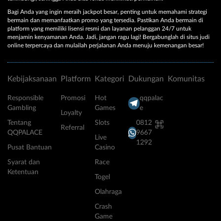
Bagi Anda yang ingin meraih jackpot besar, penting untuk memahami strategi
bermain dan memanfaatkan promo yang tersedia. Pastikan Anda bermain di
platform yang memiliki lisensi resmi dan layanan pelanggan 24/7 untuk
menjamin kenyamanan Anda. Jadi, jangan ragu lagi! Bergabunglah di situs judi
online terpercaya dan mulailah perjalanan Anda menuju kemenangan besar!
Kebijaksanaan
Platform
Kategori
Dukungan
Komunitas
Responsible
Promosi
Hot
qqpalac
Gambling
Games
e
Loyalty
Tentang
Slots
0812
Referral
QQPALACE
9667
Live
1292
Pusat Bantuan
Casino
Syarat dan
Race
Ketentuan
Togel
Olahraga
Crash
Game