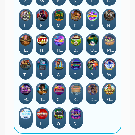
Remember Gulag
Walk of Shame
Poison Eve
Space Donkey
The Rave
Book Of Shadows
Jingle Balls
Karen Maneater
Monkey's Gold xPays
Tomb of Nefertiti
Fruits
Nexus Tombstone RIP
Tomb of Akhenaten
Hot Nudge
Hot 4 Cash
Bonus Bunnies
Owls
Manhattan Goes Wild
Thor: Hammer Time
Tractor Beam
Golden Genie And The Walking Wilds
Coins of Fortune
Pixies vs Pirates
WiXX
Milky Ways
Tesla Jolt
Casino Win Spin
Kitchen Drama: Sushi Mania
Dungeon Quest
Gaelic Gold
Ice Ice Yeti
Immortal Fruits
Outsourced: Slash Game
Starstruck