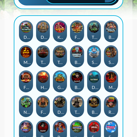
Duck Hunters
Deadwood R.I.P
Kenneth Must Die
Fire in the Hole 3
The Crypt
Brute Force: Alien Onslaught
Mental
Tombstone Slaughter
Tanked
Brute Force
Seamen
San Quentin 2: Death Row
Fire in the Hole 2
Highway to Hell
Gator Hunters
Blood & Shadow 2
Das xBoot
Mental 2
Nexus The Crypt
Folsom Prison
Dead Canary
Tombstone RIP
Beheaded
Road Rage