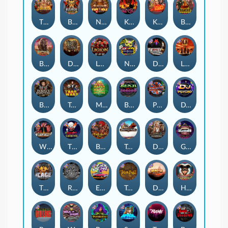
The Border
Bushido Way xNudge
Nexus Fire In The Hole xBomb
Kill Em All
Kiss My Chainsaw
Blood Diamond
Buffalo Hunter
Dead Men Walking
Legion X
Nexus Outsourced
Devil's Crossroad
Little Bighorn
Bounty Hunters xNudge®
Tsar Wars
Mayan Magic Wildfire
Benji Killed in Vegas
Punk Rocker
DJ Psycho
Whacked
The Creepy Carnival
Barbarian Fury
Tombstone
Deadwood xNudge
Gluttony
The Cage
Rock Bottom
East Coast Vs West Coast
True kult
Dragon Tribe
Harlequin Carnival