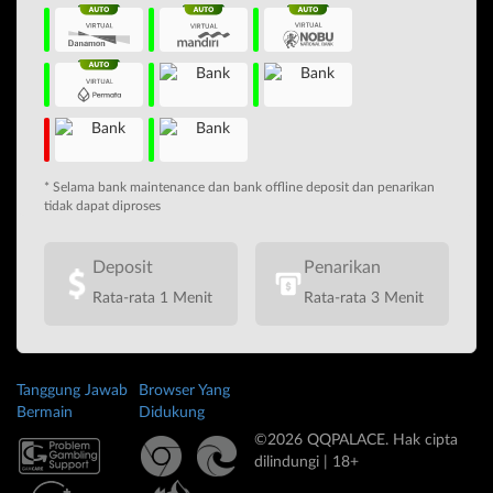
* Selama bank maintenance dan bank offline deposit dan penarikan
tidak dapat diproses
Deposit
Penarikan
Rata-rata 1 Menit
Rata-rata 3 Menit
Tanggung Jawab
Browser Yang
Bermain
Didukung
©2026 QQPALACE. Hak cipta
dilindungi | 18+