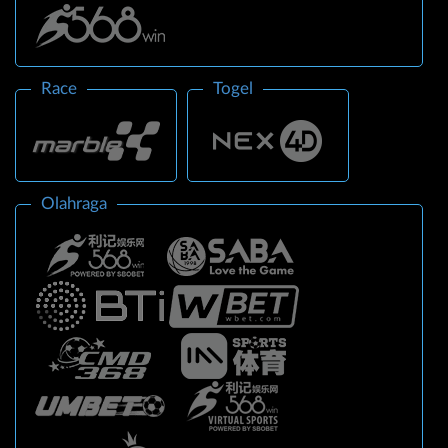
Race
Togel
Olahraga